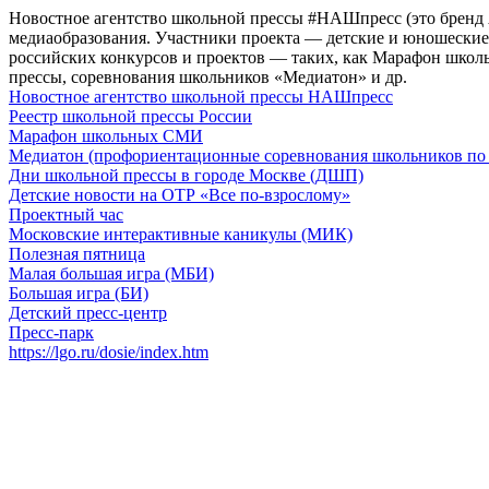
Новостное агентство школьной прессы #НАШпресс (это бренд
медиаобразования. Участники проекта — детские и юношеские 
российских конкурсов и проектов — таких, как Марафон школ
прессы, соревнования школьников «Медиатон» и др.
Новостное агентство школьной прессы НАШпресс
Реестр школьной прессы России
Марафон школьных СМИ
Медиатон (профориентационные соревнования школьников по 
Дни школьной прессы в городе Москве (ДШП)
Детские новости на ОТР «Все по-взрослому»
Проектный час
Московские интерактивные каникулы (МИК)
Полезная пятница
Малая большая игра (МБИ)
Большая игра (БИ)
Детский пресс-центр
Пресс-парк
https://lgo.ru/dosie/index.htm