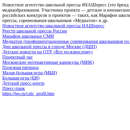
Новостное агентство школьной прессы #НАШпресс (это бренд
медиаобразования. Участники проекта — детские и юношеские 
российских конкурсов и проектов — таких, как Марафон школ
прессы, соревнования школьников «Медиатон» и др.
Новостное агентство школьной прессы НАШпресс
Реестр школьной прессы России
Марафон школьных СМИ
Медиатон (профориентационные соревнования школьников по 
Дни школьной прессы в городе Москве (ДШП)
Детские новости на ОТР «Все по-взрослому»
Проектный час
Московские интерактивные каникулы (МИК)
Полезная пятница
Малая большая игра (МБИ)
Большая игра (БИ)
Детский пресс-центр
Пресс-парк
https://lgo.ru/cab/_profil.htm