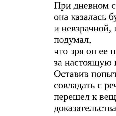
При дневном с
она казалась б
и невзрачной, 
подумал,
что зря он ее 
за настоящую г
Оставив попы
совладать с ре
перешел к ве
доказательств