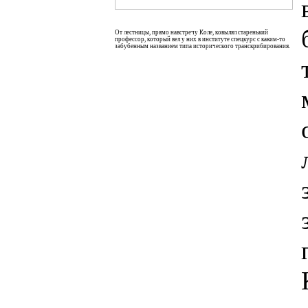
От лестницы, прямо навстречу Коле, ковылял старенький
профессор, который вел у них в институте спецкурс с каким-то
забубенным названием типа исторического транскрибирования.