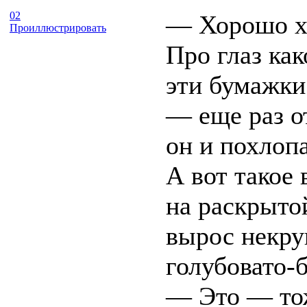
02
— Хорошо хо
Проиллюстрировать
Про глаз ка
эти бумажки 
— еще раз о
он и похлоп
А вот такое
на раскрыто
вырос некр
голубовато-
— Это — тож