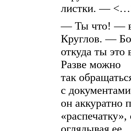
листки. — <…
— Ты что! — в
Круглов. — Бо
откуда ты это 
Разве можно
так обращатьс
с документам
он аккуратно 
«распечатку»,
оглядывая ее.