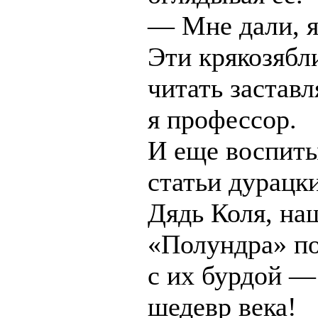
— Мне дали, я
Эти крякозябл
читать заставл
я профессор.
И еще воспиты
статьи дурацк
Дядь Коля, на
«Полундра» п
с их бурдой —
шедевр века!