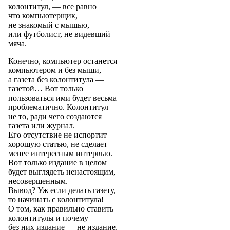
колонтитул, — все равно
что компьютерщик,
не знакомый с мышью,
или футболист, не видевший
мяча.
Конечно, компьютер останется
компьютером и без мыши,
а газета без колонтитула —
газетой… Вот только
пользоваться ими будет весьма
проблематично. Колонтитул —
не то, ради чего создаются
газета или журнал.
Его отсутствие не испортит
хорошую статью, не сделает
менее интересным интервью.
Вот только издание в целом
будет выглядеть ненастоящим,
несовершенным.
Вывод? Уж если делать газету,
то начинать с колонтитула!
О том, как правильно ставить
колонтитулы и почему
без них издание — не издание,