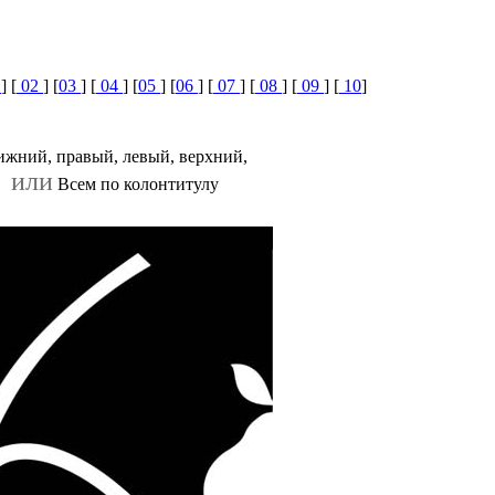
1
] [
02
] [
03
] [
04
] [
05
] [
06
] [
07
] [
08
] [
09
] [
10
]
жний, правый, левый, верхний,
или
Всем по колонтитулу