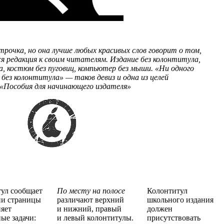
строчка, но она лучше любых красивых слов говорит о том,
ся редакция к своим читателям. Издание без колонтитула,
а, костюм без пуговиц, компьютер без мыши. «Ни одного
 без колонтитула» — таков девиз и одна из целей
«Пособия для начинающего издателя»
ул сообщает
По месту на полосе
Колонтитул
ии страницы
различают верхний
школьного издания
яет
и нижний, правый
должен
ные задачи:
и левый колонтитулы.
присутствовать