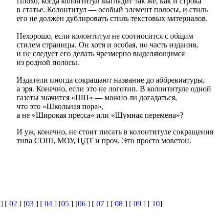
Плохо, когда колонтитул выглядит так же, как и строка
в статье. Колонтитул — особый элемент полосы, и стиль
его не должен дублировать стиль текстовых материалов.
Нехорошо, если колонтитул не соотносится с общим
стилем страницы. Он хотя и особая, но часть издания,
и не следует его делать чрезмерно выделяющимся
из родной полосы.
Издатели иногда сокращают название до аббревиатуры,
а зря. Конечно, если это не логотип. В колонтитуле одной
газеты значится «ШП» — можно ли догадаться,
что это «Школьная пора»,
а не «Широкая пресса» или «Шумная перемена»?
И уж, конечно, не стоит писать в колонтитуле сокращения
типа СОШ, МОУ, ЦДТ и проч. Это просто моветон.
1
] [
02
] [
03
] [
04
] [
05
] [
06
] [
07
] [
08
] [
09
] [
10
]