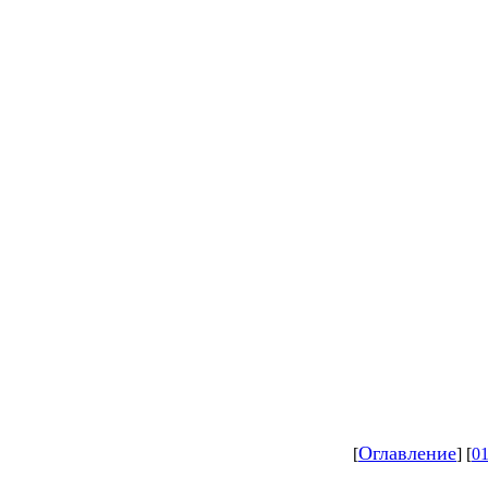
Оглавление
[
] [
0