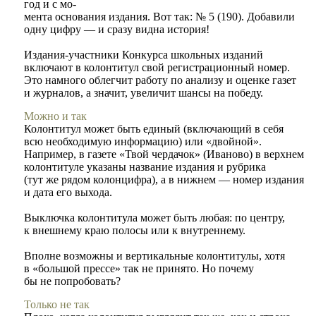
год и с мо-
мента основания издания. Вот так: № 5 (190). Добавили
одну цифру — и сразу видна история!
Издания-участники Конкурса школьных изданий
включают в колонтитул свой регистрационный номер.
Это намного облегчит работу по анализу и оценке газет
и журналов, а значит, увеличит шансы на победу.
Можно и так
Колонтитул может быть единый (включающий в себя
всю необходимую информацию) или «двойной».
Например, в газете «Твой чердачок» (Иваново) в верхнем
колонтитуле указаны название издания и рубрика
(тут же рядом колонцифра), а в нижнем — номер издания
и дата его выхода.
Выключка колонтитула может быть любая: по центру,
к внешнему краю полосы или к внутреннему.
Вполне возможны и вертикальные колонтитулы, хотя
в «большой прессе» так не принято. Но почему
бы не попробовать?
Только не так