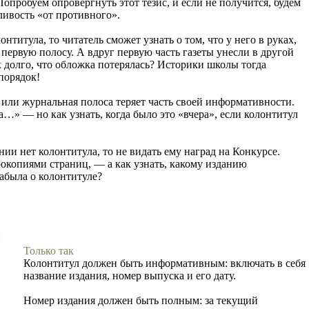
опробуем опровергнуть этот тезис, и если не получится, будем
дливость «от противного».
онтитула, то читатель сможет узнать о том, что у него в руках,
первую полосу. А вдруг первую часть газеты унесли в другой
к долго, что обложка потерялась? Историки школы тогда
порядок!
я или журнальная полоса теряет часть своей информативности.
ра…» — но как узнать, когда было это «вчера», если колонтитул
нии нет колонтитула, то не видать ему наград на Конкурсе.
окопиями страниц, — а как узнать, какому изданию
забыла о колонтитуле?
Только так
Колонтитул должен быть информативным: включать в себя
название издания, номер выпуска и его дату.
Номер издания должен быть полным: за текущий