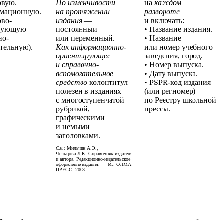
овую.
По изменчивости
на
каждом
рмационную.
на протяжении
развороте
ово-
издания
—
и включать:
рующую
постоянный
• Название издания.
но-
или переменный.
• Название
тельную).
Как информационно-
или номер учебного
ориентирующее
заведения, город.
и справочно-
• Номер выпуска.
вспомогательное
• Дату выпуска.
средство
колонтитул
• PSPR-код издания
полезен в изданиях
(или регномер)
с многоступенчатой
по Реестру школьной
рубрикой,
прессы.
графическими
и немыми
заголовками.
См.:
Мильчин А.Э.,
Чельцова Л.К. Справочник издателя
и автора. Редакционно-издательское
оформление издания. — М.: ОЛМА-
ПРЕСС, 2003