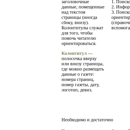
заголовочные
1. Поиск
данные, помещенные
2. Инфо
над текстом
3. Поиск
страницы (иногда
ориенти
сбоку, внизу).
(справоч
Колонтитулы служат
вспомога
для того, чтобы
помочь читателю
ориентироваться.
Колонтитул
—
полосочка вверху
или внизу страницы,
где можно размещать
данные о газете:
номера страниц,
номер газеты, дату,
логотип, девиз.
Необходимо и достаточно