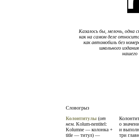
Казалось бы, мелочь, одна 
как на самом деле относит
как автомобиль без номер
школьного издания
нашего 
Словогрыз
Колонтитулы
(
от
Колонтит
нем.
Kolum-nentitel:
о значен
Kolumne — колонка +
и выполн
title — титул) —
три глав