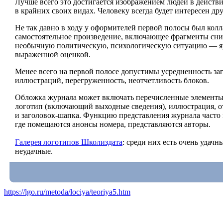
Лучше всего это достигается изображением людей в действ
в крайних своих видах. Человеку всегда будет интересен др
Не так давно в ходу у оформителей первой полосы был кол
самостоятельное произведение, включающее фрагменты сн
необычную политическую, психологическую ситуацию — ярк
выраженной оценкой.
Менее всего на первой полосе допустимы усредненность з
иллюстраций, перегруженность, неотчетливость блоков.
Обложка журнала может включать перечисленные элементы, 
логотип (включающий выходные сведения), иллюстрация, о
и заголовок-шапка. Функцию представления журнала часто 
где помещаются анонсы номера, представляются авторы.
Галерея логотипов Школиздата
: среди них есть очень удачн
неудачные.
https://lgo.ru/metoda/lociya/teoriya5.htm