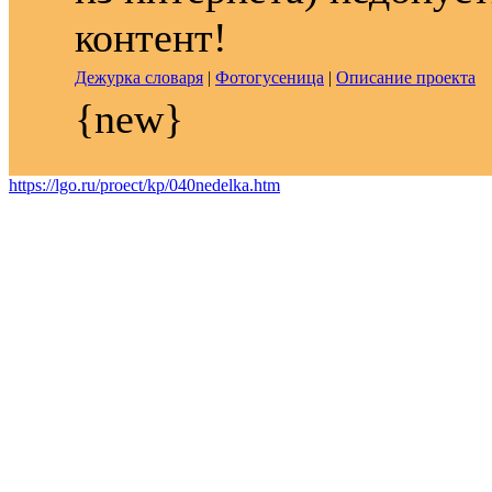
контент!
Дежурка словаря
|
Фотогусеница
|
Описание проекта
{new}
https://lgo.ru/proect/kp/040nedelka.htm