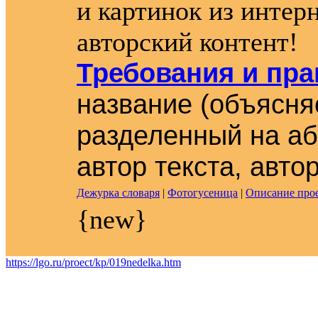
и картинок из интер
авторский контент!
Требования и пр
название (объясняе
разделенный на аб
автор текста, авто
Дежурка словаря
|
Фотогусеница
|
Описание про
{new}
https://lgo.ru/proect/kp/019nedelka.htm