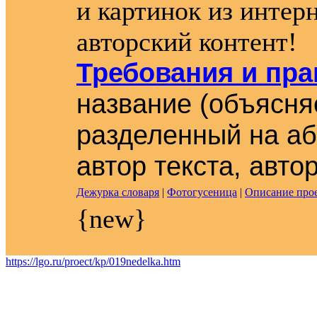
и картинок из интер
авторский контент!
Требования и пр
название (объясняе
разделенный на аб
автор текста, авто
Дежурка словаря
|
Фотогусеница
|
Описание про
{new}
https://lgo.ru/proect/kp/019nedelka.htm