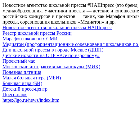
Новостное агентство школьной прессы #НАШпресс (это бренд
медиаобразования. Участники проекта — детские и юношеские 
российских конкурсов и проектов — таких, как Марафон школ
прессы, соревнования школьников «Медиатон» и др.
Новостное агентство школьной прессы НАШпресс
Реестр школьной прессы России
Марафон школьных СМИ
Медиатон (профориентационные соревнования школьников по 
Дни школьной прессы в городе Москве (ДШП)
Детские новости на ОТР «Все по-взрослому»
Проектный час
Московские интерактивные каникулы (МИК)
Полезная пятница
Малая большая игра (МБИ)
Большая игра (БИ)
Детский пресс-центр
Пресс-парк
https://lgo.ru/news/index.htm